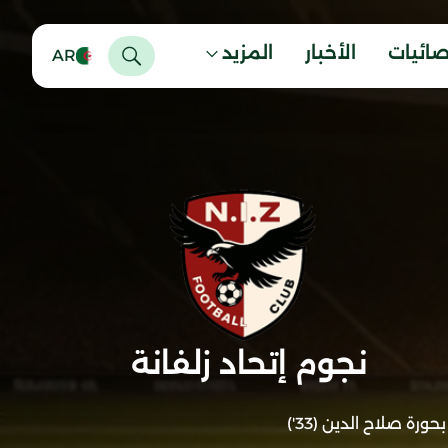
صائيات
الأخبار
المزيد
AR
نجوم إتحاد زلفانة
بحورة صلاح الدين (33')