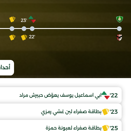
'23
'22
أحداث
22'
ابي اسماعيل يوسف يعوّض حبيرش مراد
23'
بطاقة صفراء لبن غشي رمزي
25'
بطاقة صفراء لعبونة حمزة