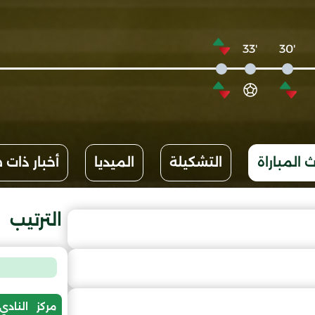
'33
'30
 المباراة
التشكيلة
الميديا
أخبار ذات 
الترتيب
مركز
النادي