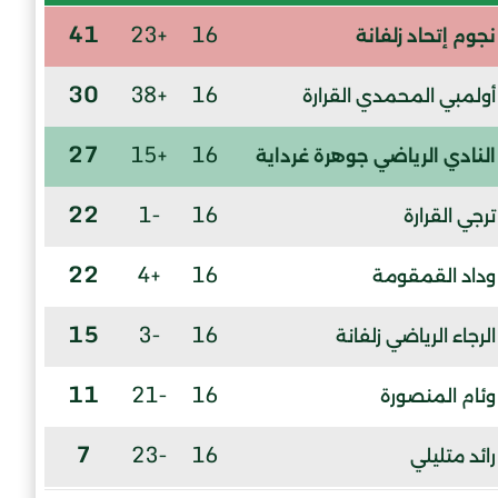
41
+23
16
نجوم إتحاد زلفانة
30
+38
16
أولمبي المحمدي القرارة
27
+15
16
النادي الرياضي جوهرة غرداية
22
-1
16
ترجي القرارة
22
+4
16
وداد القمقومة
15
-3
16
الرجاء الرياضي زلفانة
11
-21
16
وئام المنصورة
7
-23
16
رائد متليلي