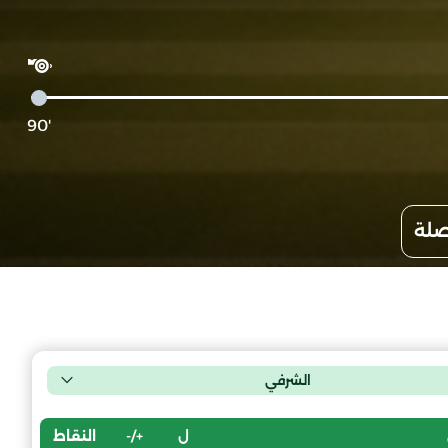
'90
صلة
الشرفي
ل
+/-
النقاط