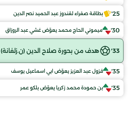
25'
بطاقة صفراء لقندوز عبد الحميد نصر الدين
30'
ميموني الحاج محمد يعوّض غشي عبد الروزاق
33'
هدف من بحورة صلاح الدين (ن.زلفانة)
35'
قزول عبد العزيز يعوّض ابي اسماعيل يوسف
35'
بن حمودة محمد زكريا يعوّض بلكو عمر