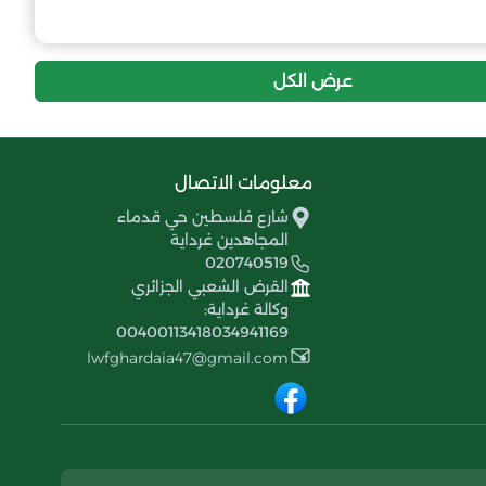
1
-32
16
الجيل الصاعد سبسب
عرض الكل
معلومات الاتصال
شارع فلسطين حي قدماء
المجاهدين غرداية
020740519
القرض الشعبي الجزائري
وكالة غرداية:
00400113418034941169
lwfghardaia47@gmail.com