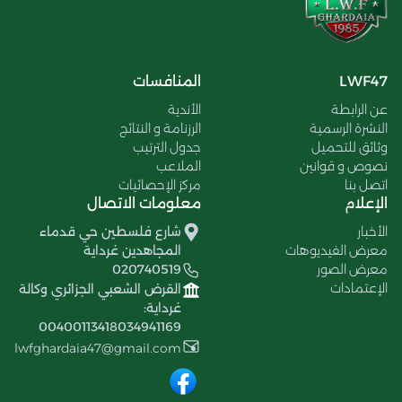
LWF47
المنافسات
عن الرابطة
الأندية
النشرة الرسمية
الرزنامة و النتائج
وثائق للتحميل
جدول الترتيب
نصوص و قوانين
الملاعب
اتصل بنا
مركز الإحصائيات
الإعلام
معلومات الاتصال
الأخبار
شارع فلسطين حي قدماء
معرض الفيديوهات
المجاهدين غرداية
معرض الصور
020740519
الإعتمادات
القرض الشعبي الجزائري وكالة
غرداية:
00400113418034941169
lwfghardaia47@gmail.com