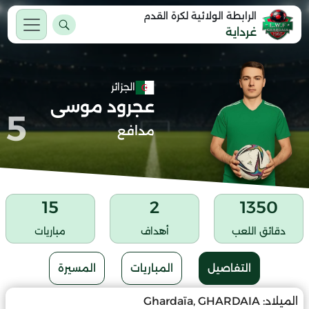
الرابطة الولائية لكرة القدم
غرداية
الجزائر
عجرود موسى
5
مدافع
15
2
1350
دقائق اللعب
أهداف
مباريات
التفاصيل
المباريات
المسيرة
الميلاد:
Ghardaïa, GHARDAIA