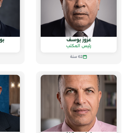
عزوز يوسف
بو
رئيس المكتب
62 سنة