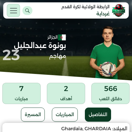
الرابطة الولائية لكرة القدم
غرداية
الجزائر
بونوة عبدالجليل
23
مهاجم
7
2
566
دقائق اللعب
أهداف
مباريات
التفاصيل
المباريات
المسيرة
الميلاد:
Ghardaïa, GHARDAIA