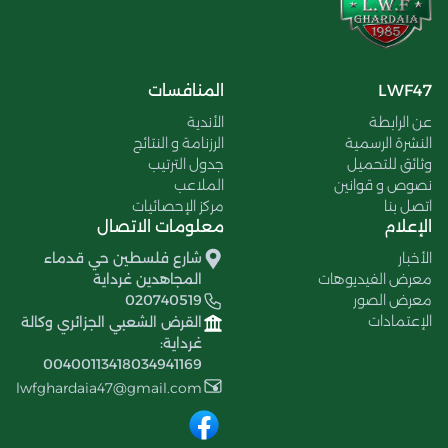
LWF47
المنافسات
عن الرابطة
الأندية
النشرة الرسمية
الرزنامة و النتائج
وثائق للتحميل
جدول الترتيب
نصوص و قوانين
الملاعب
اتصل بنا
مركز الإحصائيات
الإعلام
معلومات الاتصال
الأخبار
شارع فلسطين حي قدماء
معرض الفيديوهات
المجاهدين غرداية
معرض الصور
020740519
الإعتمادات
القرض الشعبي الجزائري وكالة
غرداية:
00400113418034941169
lwfghardaia47@gmail.com