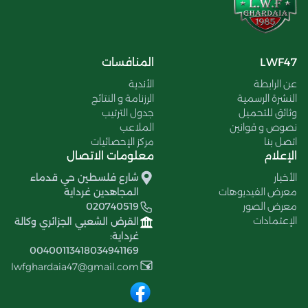
LWF47
المنافسات
عن الرابطة
الأندية
النشرة الرسمية
الرزنامة و النتائج
وثائق للتحميل
جدول الترتيب
نصوص و قوانين
الملاعب
اتصل بنا
مركز الإحصائيات
الإعلام
معلومات الاتصال
الأخبار
شارع فلسطين حي قدماء
معرض الفيديوهات
المجاهدين غرداية
معرض الصور
020740519
الإعتمادات
القرض الشعبي الجزائري وكالة
غرداية:
00400113418034941169
lwfghardaia47@gmail.com