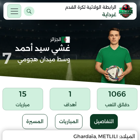
الرابطة الولائية لكرة القدم
غرداية
الجزائر
غشي سيد أحمد
7
وسط ميدان هجومي
15
1
1066
دقائق اللعب
أهداف
مباريات
التفاصيل
المباريات
المسيرة
الميلاد:
Ghardaïa, METLILI