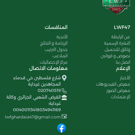
LWF47
المنافسات
عن الرابطة
الأندية
النشرة الرسمية
الرزنامة و النتائج
وثائق للتحميل
جدول الترتيب
نصوص و قوانين
الملاعب
اتصل بنا
مركز الإحصائيات
الإعلام
معلومات الاتصال
الأخبار
شارع فلسطين حي قدماء
معرض الفيديوهات
المجاهدين غرداية
معرض الصور
020740519
الإعتمادات
القرض الشعبي الجزائري وكالة
غرداية:
00400113418034941169
lwfghardaia47@gmail.com