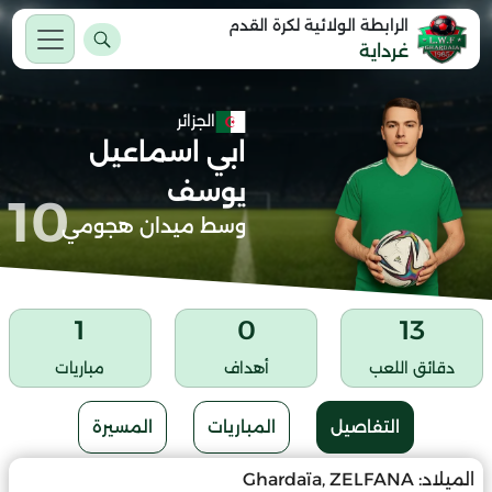
الرابطة الولائية لكرة القدم
غرداية
الجزائر
ابي اسماعيل
يوسف
10
وسط ميدان هجومي
1
0
13
دقائق اللعب
أهداف
مباريات
التفاصيل
المباريات
المسيرة
الميلاد:
Ghardaïa, ZELFANA