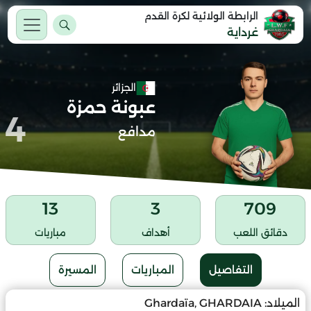
الرابطة الولائية لكرة القدم
غرداية
الجزائر
عبونة حمزة
4
مدافع
13
3
709
دقائق اللعب
أهداف
مباريات
التفاصيل
المباريات
المسيرة
الميلاد:
Ghardaïa, GHARDAIA