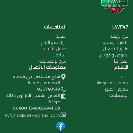
LWF47
المنافسات
عن الرابطة
الأندية
النشرة الرسمية
الرزنامة و النتائج
وثائق للتحميل
جدول الترتيب
نصوص و قوانين
الملاعب
اتصل بنا
مركز الإحصائيات
الإعلام
معلومات الاتصال
الأخبار
شارع فلسطين حي قدماء
معرض الفيديوهات
المجاهدين غرداية
معرض الصور
020740519
الإعتمادات
القرض الشعبي الجزائري وكالة
غرداية:
00400113418034941169
lwfghardaia47@gmail.com