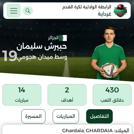
الرابطة الولائية لكرة القدم
غرداية
الجزائر
حبيرش سليمان
19
وسط ميدان هجومي
14
2
430
دقائق اللعب
أهداف
مباريات
التفاصيل
المباريات
المسيرة
الميلاد:
Ghardaïa, GHARDAIA