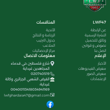
LWF47
المنافسات
عن الرابطة
الأندية
النشرة الرسمية
الرزنامة و النتائج
وثائق للتحميل
جدول الترتيب
نصوص و قوانين
الملاعب
اتصل بنا
مركز الإحصائيات
الإعلام
معلومات الاتصال
الأخبار
شارع فلسطين حي قدماء
معرض الفيديوهات
المجاهدين غرداية
معرض الصور
020740519
الإعتمادات
القرض الشعبي الجزائري وكالة
غرداية:
00400113418034941169
lwfghardaia47@gmail.com