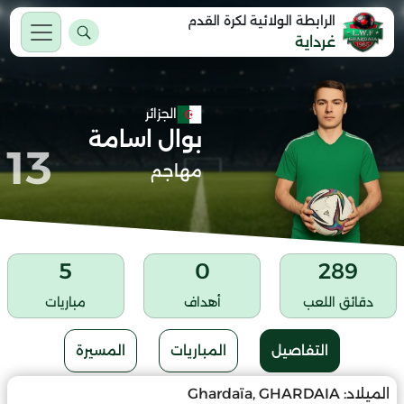
الرابطة الولائية لكرة القدم
غرداية
الجزائر
بوال اسامة
13
مهاجم
5
0
289
دقائق اللعب
أهداف
مباريات
التفاصيل
المباريات
المسيرة
الميلاد:
Ghardaïa, GHARDAIA