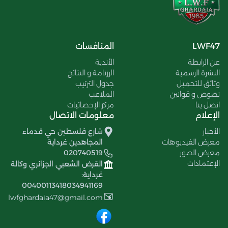
LWF47
المنافسات
عن الرابطة
الأندية
النشرة الرسمية
الرزنامة و النتائج
وثائق للتحميل
جدول الترتيب
نصوص و قوانين
الملاعب
اتصل بنا
مركز الإحصائيات
الإعلام
معلومات الاتصال
الأخبار
شارع فلسطين حي قدماء
معرض الفيديوهات
المجاهدين غرداية
معرض الصور
020740519
الإعتمادات
القرض الشعبي الجزائري وكالة
غرداية:
00400113418034941169
lwfghardaia47@gmail.com