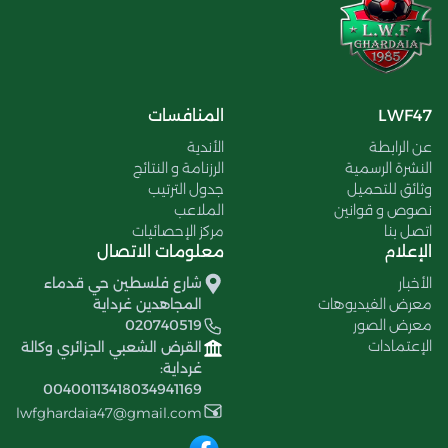
LWF47
المنافسات
عن الرابطة
الأندية
النشرة الرسمية
الرزنامة و النتائج
وثائق للتحميل
جدول الترتيب
نصوص و قوانين
الملاعب
اتصل بنا
مركز الإحصائيات
الإعلام
معلومات الاتصال
الأخبار
شارع فلسطين حي قدماء
معرض الفيديوهات
المجاهدين غرداية
معرض الصور
020740519
الإعتمادات
القرض الشعبي الجزائري وكالة
غرداية:
00400113418034941169
lwfghardaia47@gmail.com