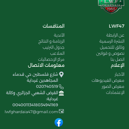
LWF47
المنافسات
عن الرابطة
الأندية
النشرة الرسمية
الرزنامة و النتائج
وثائق للتحميل
جدول الترتيب
نصوص و قوانين
الملاعب
اتصل بنا
مركز الإحصائيات
الإعلام
معلومات الاتصال
الأخبار
شارع فلسطين حي قدماء
معرض الفيديوهات
المجاهدين غرداية
معرض الصور
020740519
الإعتمادات
القرض الشعبي الجزائري وكالة
غرداية:
00400113418034941169
lwfghardaia47@gmail.com