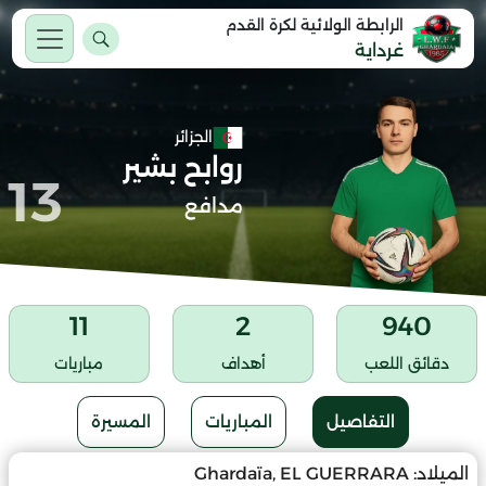
الرابطة الولائية لكرة القدم
غرداية
الجزائر
روابح بشير
13
مدافع
11
2
940
دقائق اللعب
أهداف
مباريات
التفاصيل
المباريات
المسيرة
الميلاد:
Ghardaïa, EL GUERRARA