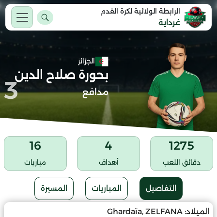
الرابطة الولائية لكرة القدم
غرداية
الجزائر
بحورة صلاح الدين
3
مدافع
16
4
1275
دقائق اللعب
أهداف
مباريات
التفاصيل
المباريات
المسيرة
الميلاد:
Ghardaïa, ZELFANA