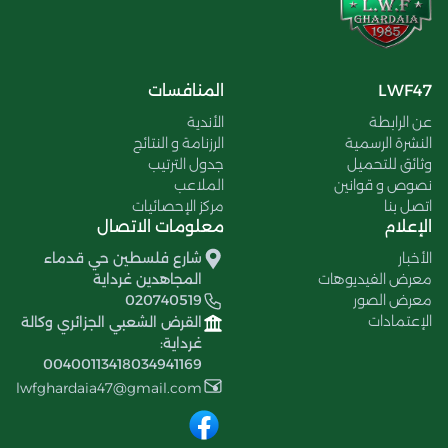
LWF47
المنافسات
عن الرابطة
الأندية
النشرة الرسمية
الرزنامة و النتائج
وثائق للتحميل
جدول الترتيب
نصوص و قوانين
الملاعب
اتصل بنا
مركز الإحصائيات
الإعلام
معلومات الاتصال
الأخبار
شارع فلسطين حي قدماء
معرض الفيديوهات
المجاهدين غرداية
معرض الصور
020740519
الإعتمادات
القرض الشعبي الجزائري وكالة
غرداية:
00400113418034941169
lwfghardaia47@gmail.com