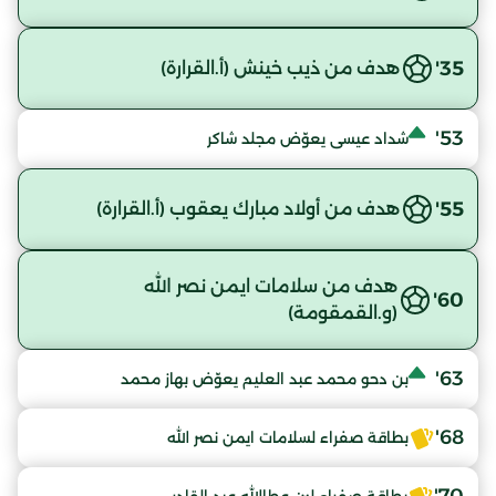
35'
هدف من ذيب خينش (أ.القرارة)
53'
شداد عيسى يعوّض مجلد شاكر
55'
هدف من أولاد مبارك يعقوب (أ.القرارة)
هدف من سلامات ايمن نصر الله
60'
(و.القمقومة)
63'
بن دحو محمد عبد العليم يعوّض بهاز محمد
68'
بطاقة صفراء لسلامات ايمن نصر الله