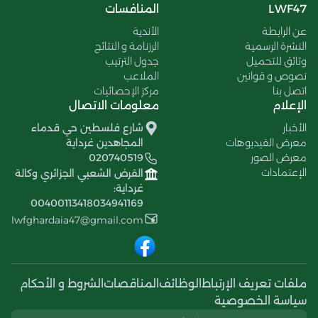
LWF47
المنافسات
عن الرابطة
الأندية
النشرة الرسمية
الرزنامة و النتائج
وثائق للتحميل
جدول الترتيب
نصوص و قوانين
الملاعب
اتصل بنا
مركز الإحصائيات
الإعلام
معلومات الاتصال
الأخبار
شارع فلسطين حي قدماء
معرض الفيديوهات
المجاهدين غرداية
معرض الصور
020740519
الإعتمادات
القرض الشعبي الجزائري وكالة
غرداية:
00400113418034941169
lwfghardaia47@gmail.com
ملفات تعريف الإرتباط
الوظائف
المناقصات
الشروط و الأحكام
سياسة الخصوصية