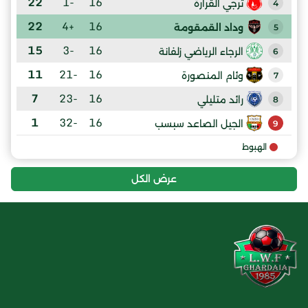
22
-1
16
ترجي القرارة
4
22
+4
16
وداد القمقومة
5
15
-3
16
الرجاء الرياضي زلفانة
6
11
-21
16
وئام المنصورة
7
7
-23
16
رائد متليلي
8
1
-32
16
الجيل الصاعد سبسب
9
الهبوط
عرض الكل