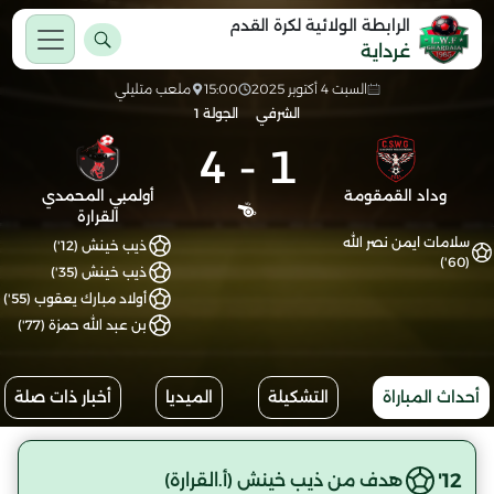
الرابطة الولائية لكرة القدم
غرداية
السبت 4 أكتوبر 2025
15:00
ملعب متليلي
الشرفي
الجولة 1
4
-
1
وداد القمقومة
أولمبي المحمدي
القرارة
سلامات ايمن نصر الله
ذيب خينش (12')
(60')
ذيب خينش (35')
أولاد مبارك يعقوب (55')
بن عبد الله حمزة (77')
أحداث المباراة
التشكيلة
الميديا
أخبار ذات صلة
12'
هدف من ذيب خينش (أ.القرارة)