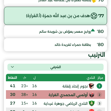
70'
بطاقة صفراء لبن عطاالله عبد القادر
77'
هدف من بن عبد الله حمزة (أ.القرارة)
80'
روابح معمر يعوّض بن شويحة سالم
80'
بطاقة حمراء لقريدة خالد
الترتيب
الشرفي
ل
+/-
النقاط
مركز
النادي
41
+23
16
نجوم إتحاد زلفانة
1
30
+38
16
أولمبي المحمدي القرارة
2
27
+15
16
النادي الرياضي جوهرة غرداية
3