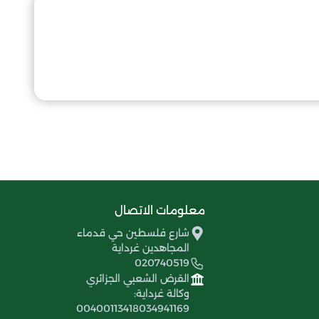
معلومات الاتصال
شارع فلسطين حي قدماء
المجاهدين غرداية
020740519
القرض الشعبي الجزائري
وكالة غرداية:
00400113418034941169