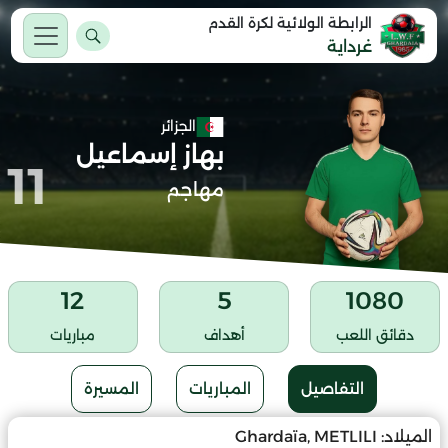
الرابطة الولائية لكرة القدم
غرداية
الجزائر
بهاز إسماعيل
11
مهاجم
12
5
1080
دقائق اللعب
أهداف
مباريات
التفاصيل
المباريات
المسيرة
الميلاد:
Ghardaïa, METLILI