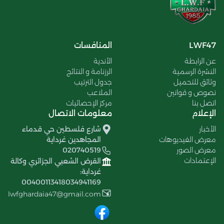
LWF47
المنافسات
عن الرابطة
الأندية
النشرة الرسمية
الرزنامة و النتائج
وثائق للتحميل
جدول الترتيب
نصوص و قوانين
الملاعب
اتصل بنا
مركز الإحصائيات
الإعلام
معلومات الاتصال
الأخبار
شارع فلسطين حي قدماء
معرض الفيديوهات
المجاهدين غرداية
معرض الصور
020740519
الإعتمادات
القرض الشعبي الجزائري وكالة
غرداية:
00400113418034941169
lwfghardaia47@gmail.com