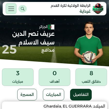
الرابطة الولائية لكرة القدم
غرداية
الجزائر
عريف نصر الدين
سيف الاسلام
25
مدافع
3
0
8
دقائق اللعب
أهداف
مباريات
التفاصيل
المباريات
المسيرة
الميلاد:
Ghardaïa, EL GUERRARA