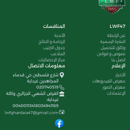
LWF47
المنافسات
عن الرابطة
الأندية
النشرة الرسمية
الرزنامة و النتائج
وثائق للتحميل
جدول الترتيب
نصوص و قوانين
الملاعب
اتصل بنا
مركز الإحصائيات
الإعلام
معلومات الاتصال
الأخبار
شارع فلسطين حي قدماء
معرض الفيديوهات
المجاهدين غرداية
معرض الصور
020740519
الإعتمادات
القرض الشعبي الجزائري وكالة
غرداية:
00400113418034941169
lwfghardaia47@gmail.com