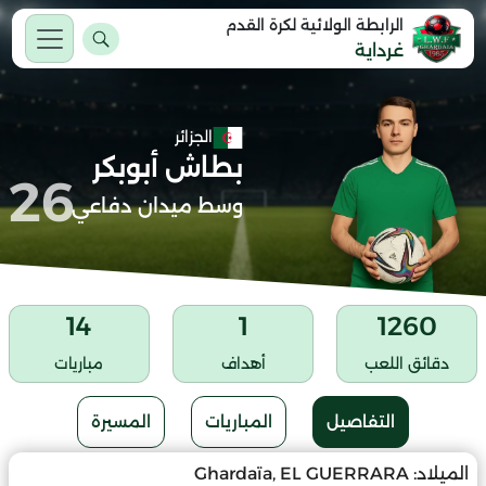
الرابطة الولائية لكرة القدم
غرداية
الجزائر
بطاش أبوبكر
26
وسط ميدان دفاعي
14
1
1260
دقائق اللعب
أهداف
مباريات
التفاصيل
المباريات
المسيرة
الميلاد:
Ghardaïa, EL GUERRARA