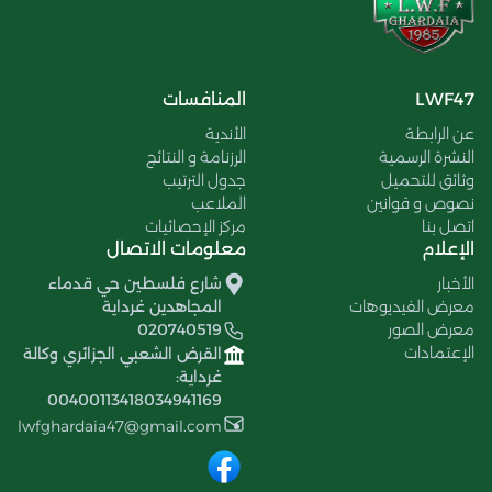
LWF47
المنافسات
عن الرابطة
الأندية
النشرة الرسمية
الرزنامة و النتائج
وثائق للتحميل
جدول الترتيب
نصوص و قوانين
الملاعب
اتصل بنا
مركز الإحصائيات
الإعلام
معلومات الاتصال
الأخبار
شارع فلسطين حي قدماء
معرض الفيديوهات
المجاهدين غرداية
معرض الصور
020740519
الإعتمادات
القرض الشعبي الجزائري وكالة
غرداية:
00400113418034941169
lwfghardaia47@gmail.com