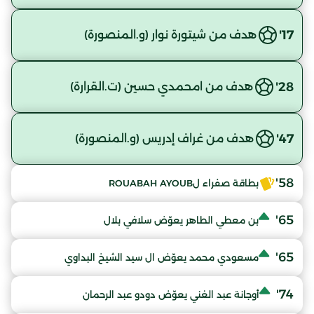
17'
هدف من شيتورة نوار (و.المنصورة)
28'
هدف من امحمدي حسين (ت.القرارة)
47'
هدف من غراف إدريس (و.المنصورة)
58'
بطاقة صفراء لROUABAH AYOUB
65'
بن معطي الطاهر يعوّض سلافي بلال
65'
مسعودي محمد يعوّض ال سيد الشيخ البداوي
74'
أوجانة عبد الغني يعوّض دودو عبد الرحمان