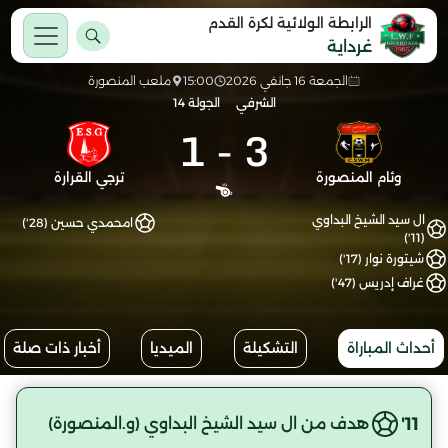
الرابطة الولائية لكرة القدم
غرداية
الجمعة 16 جانفي 2026
15:00
ملعب المنصورة
الشرفي
الجولة 14
1
-
3
وئام المنصورة
ترجي القرارة
ال سيد الشيخ البداوي
امحمدي حسين (28')
(11')
شيتورة نوار (17')
غراف إدريس (47')
أحداث المباراة
التشكيلة
الميديا
أخبار ذات صلة
11'
هدف من ال سيد الشيخ البداوي (و.المنصورة)