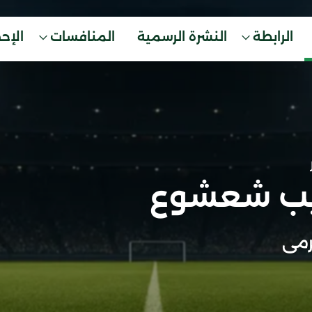
الرابطة
النشرة الرسمية
المنافسات
الإح
يب شعشوع
مى