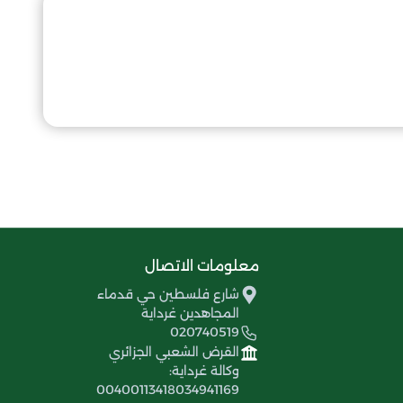
معلومات الاتصال
شارع فلسطين حي قدماء
المجاهدين غرداية
020740519
القرض الشعبي الجزائري
وكالة غرداية:
00400113418034941169