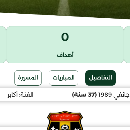
0
أهداف
التفاصيل
المباريات
المسيرة
(37 سنة)
الفئة:
أكابر