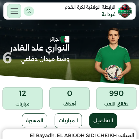
الرابطة الولائية لكرة القدم
غرداية
الجزائر
النواري علد القادر
6
وسط ميدان دفاعي
12
0
990
دقائق اللعب
أهداف
مباريات
التفاصيل
المباريات
المسيرة
الميلاد:
El Bayadh, EL ABIODH SIDI CHEIKH