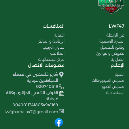
LWF47
المنافسات
عن الرابطة
الأندية
النشرة الرسمية
الرزنامة و النتائج
وثائق للتحميل
جدول الترتيب
نصوص و قوانين
الملاعب
اتصل بنا
مركز الإحصائيات
الإعلام
معلومات الاتصال
الأخبار
شارع فلسطين حي قدماء
معرض الفيديوهات
المجاهدين غرداية
معرض الصور
020740519
الإعتمادات
القرض الشعبي الجزائري وكالة
غرداية:
00400113418034941169
lwfghardaia47@gmail.com