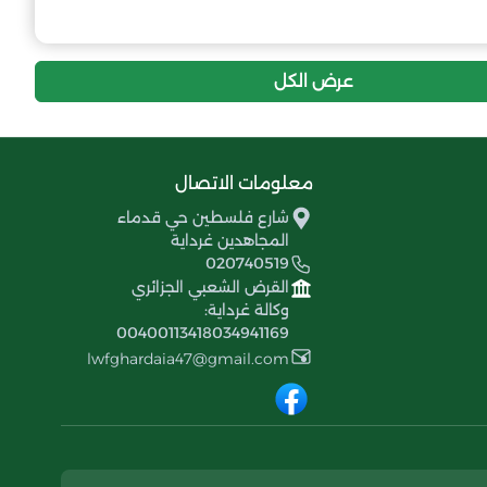
عرض الكل
معلومات الاتصال
شارع فلسطين حي قدماء
المجاهدين غرداية
020740519
القرض الشعبي الجزائري
وكالة غرداية:
00400113418034941169
lwfghardaia47@gmail.com