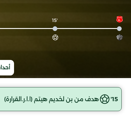
'15
أحداث
15'
هدف من بن لخديم هيتم (ا.ا.ر.القرارة)