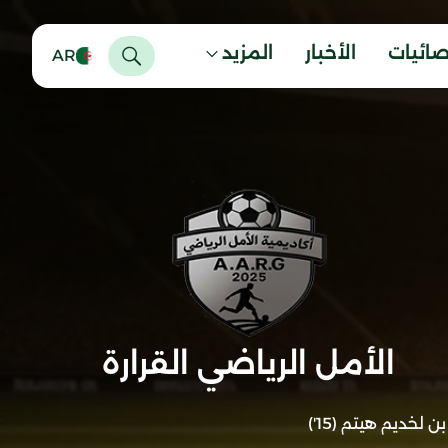
صائيات
الأخبار
المزيد
AR
الأمل الرياضي القرارة
بن لخديم هيتم (15')