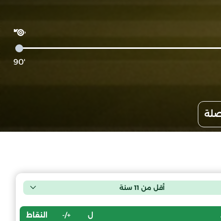
'90
صلة
أقل من 11 سنة
ل
+/-
النقاط