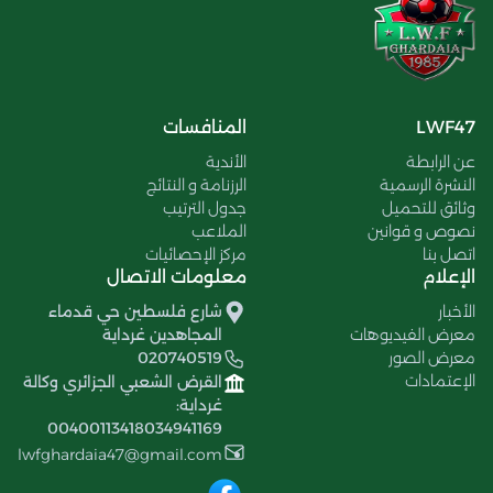
LWF47
المنافسات
عن الرابطة
الأندية
النشرة الرسمية
الرزنامة و النتائج
وثائق للتحميل
جدول الترتيب
نصوص و قوانين
الملاعب
اتصل بنا
مركز الإحصائيات
الإعلام
معلومات الاتصال
الأخبار
شارع فلسطين حي قدماء
معرض الفيديوهات
المجاهدين غرداية
معرض الصور
020740519
الإعتمادات
القرض الشعبي الجزائري وكالة
غرداية:
00400113418034941169
lwfghardaia47@gmail.com