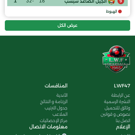
1
-32
16
الجيل الصاعد سبسب
9
الهبوط
عرض الكل
LWF47
المنافسات
عن الرابطة
الأندية
النشرة الرسمية
الرزنامة و النتائج
وثائق للتحميل
جدول الترتيب
نصوص و قوانين
الملاعب
اتصل بنا
مركز الإحصائيات
الإعلام
معلومات الاتصال