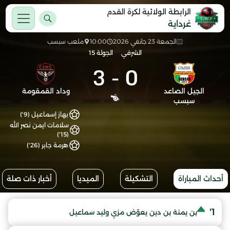
الرابطة الولائية لكرة القدم
غرداية
الجمعة 23 جانفي 2026
10:00
ملعب سبسب
الشرفي
الجولة 15
3
-
0
الجيل الصاعد
وداد القمقومة
سبسب
بهاز إسماعيل (9')
سلامات ايمن نصر الله
(15')
هرمة جابر (26')
أحداث المباراة
التشكيلة
الميديا
أخبار ذات صلة
1'
بن يمنة بن دين يعوّض مزي وليد سماعيل