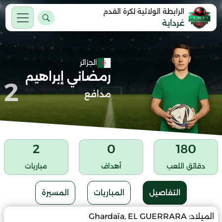
الرابطة الولائية لكرة القدم
غرداية
الجزائر
رمضاني إبراهيم
2
مدافع
2
0
180
دقائق اللعب
أهداف
مباريات
التفاصيل
المباريات
المسيرة
الميلاد:
Ghardaïa, EL GUERRARA