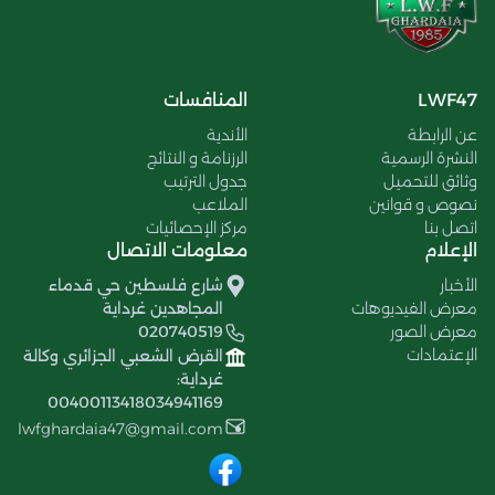
LWF47
المنافسات
عن الرابطة
الأندية
النشرة الرسمية
الرزنامة و النتائج
وثائق للتحميل
جدول الترتيب
نصوص و قوانين
الملاعب
اتصل بنا
مركز الإحصائيات
الإعلام
معلومات الاتصال
الأخبار
شارع فلسطين حي قدماء
معرض الفيديوهات
المجاهدين غرداية
معرض الصور
020740519
الإعتمادات
القرض الشعبي الجزائري وكالة
غرداية:
00400113418034941169
lwfghardaia47@gmail.com