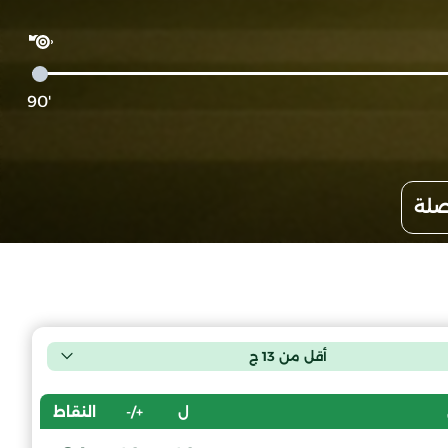
'90
صلة
أقل من 13 ج
ل
+/-
النقاط