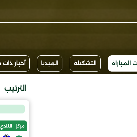
 المباراة
التشكيلة
الميديا
أخبار ذات 
الترتيب
مركز
النادي