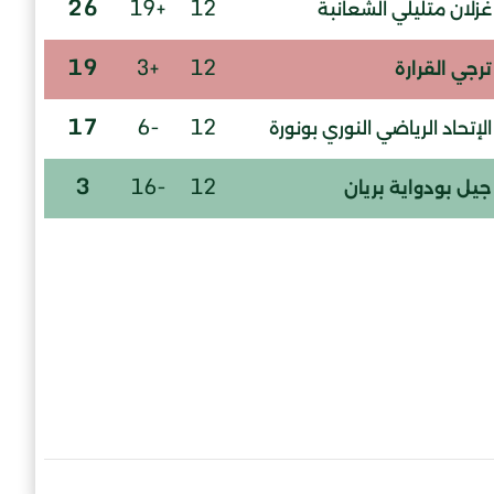
26
+19
12
غزلان متليلي الشعانبة
19
+3
12
ترجي القرارة
17
-6
12
الإتحاد الرياضي النوري بونورة
3
-16
12
جيل بودواية بريان