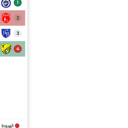
1
2
3
4
الهبوط