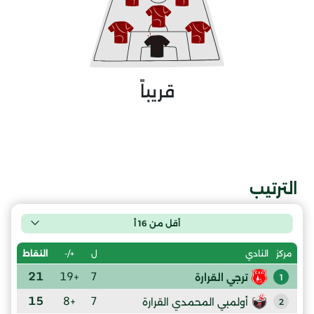
قريباً
الترتيب
أقل من 16 أ
ل
+/-
النقاط
مركز
النادي
21
+19
7
ترجي القرارة
1
15
+8
7
أولمبي المحمدي القرارة
2