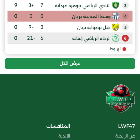
9
+3
7
النادي الرياضي جوهرة غرداية
3
0
0
0
وسط المدينة بريان
4
0
-9
3
جيل بودواية بريان
5
0
-21
6
الرجاء الرياضي زلفانة
6
الهبوط
عرض الكل
LWF47
المنافسات
عن الرابطة
الأندية