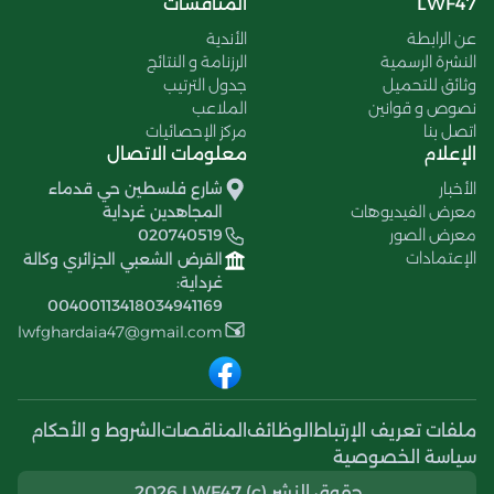
LWF47
المنافسات
عن الرابطة
الأندية
النشرة الرسمية
الرزنامة و النتائج
وثائق للتحميل
جدول الترتيب
نصوص و قوانين
الملاعب
اتصل بنا
مركز الإحصائيات
الإعلام
معلومات الاتصال
الأخبار
شارع فلسطين حي قدماء
معرض الفيديوهات
المجاهدين غرداية
معرض الصور
020740519
الإعتمادات
القرض الشعبي الجزائري وكالة
غرداية:
00400113418034941169
lwfghardaia47@gmail.com
ملفات تعريف الإرتباط
الوظائف
المناقصات
الشروط و الأحكام
سياسة الخصوصية
حقوق النشر (c) 2026 LWF47.