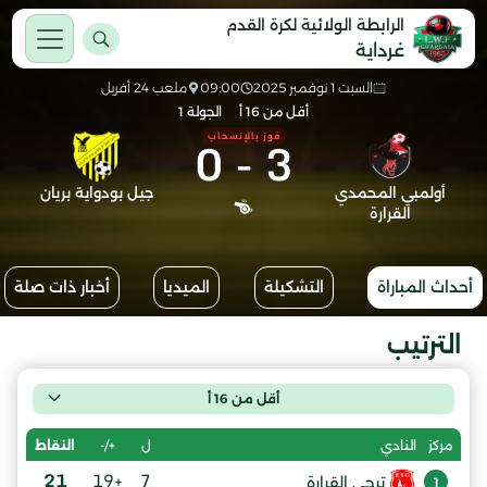
الرابطة الولائية لكرة القدم
غرداية
السبت 1 نوفمبر 2025
09:00
ملعب 24 أفريل
أقل من 16 أ
الجولة 1
0
-
3
فوز بالإنسحاب
أولمبي المحمدي
جيل بودواية بريان
القرارة
أحداث المباراة
التشكيلة
الميديا
أخبار ذات صلة
الترتيب
أقل من 16 أ
ل
+/-
النقاط
مركز
النادي
21
+19
7
ترجي القرارة
1