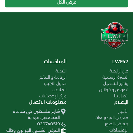
عرض الكل
LWF47
المنافسات
عن الرابطة
الأندية
النشرة الرسمية
الرزنامة و النتائج
وثائق للتحميل
جدول الترتيب
نصوص و قوانين
الملاعب
اتصل بنا
مركز الإحصائيات
الإعلام
معلومات الاتصال
الأخبار
شارع فلسطين حي قدماء
معرض الفيديوهات
المجاهدين غرداية
معرض الصور
020740519
الإعتمادات
القرض الشعبي الجزائري وكالة