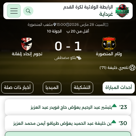
الرابطة الولائية لكرة القدم
غرداية
السبت 28 مارس 2026
13:00
ملعب المنصورة
أقل من 20 ب
الجولة 10
0
-
1
وئام المنصورة
نجوم إتحاد زلفانة
بلكو مصطفى
ناصري خليفة (71')
أحداث المباراة
التشكيلة
الميديا
أخبار ذات صلة
23'
بلبشير عبد الرحيم يعوّض حاج قويدر عبد العزيز
30'
بن خليفة عبد الحميد يعوّض طرباقو أيمن محمد العزيز