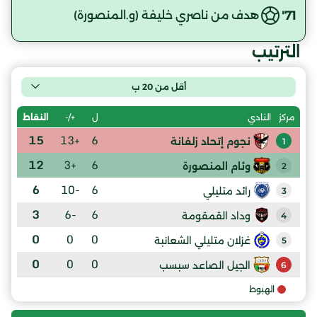
71'
هدف من ناصري خليفة (و.المنصورة)
الترتيب
أقل من 20 ب
ل
+/-
النقاط
مركز
النادي
15
+13
6
نجوم إتحاد زلفانة
1
12
+3
6
وئام المنصورة
2
6
-10
6
رائد متليلي
3
3
-6
6
وداد القمقومة
4
0
0
0
غزلان متليلي الشعانبة
5
0
0
0
الجيل الصاعد سبسب
6
الهبوط