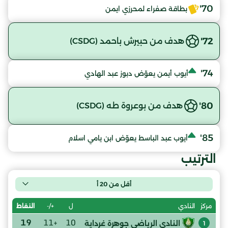
70'
بطاقة صفراء لمحرزي ايمن
72'
هدف من حبيرش باحمد (CSDG)
74'
أيوب أيمن يعوّض دبوز عبد الهادي
80'
هدف من بوعروة طه (CSDG)
85'
أيوب عبد الباسط يعوّض ابن يامي اسلام
الترتيب
أقل من 20 أ
ل
+/-
النقاط
مركز
النادي
19
+11
10
النادي الرياضي جوهرة غرداية
1