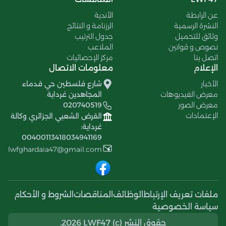
عن الرابطة
الأندية
النشرة الرسمية
الرزنامة و النتائج
وثائق للتحميل
جدول الترتيب
نصوص و قوانين
الملاعب
اتصل بنا
مركز الإحصائيات
الإعلام
معلومات الاتصال
الأخبار
شارع فلسطين حي قدماء
معرض الفيديوهات
المجاهدين غرداية
معرض الصور
020740519
الإعتمادات
القرض الشعبي الجزائري وكالة
غرداية:
00400113418034941169
lwfghardaia47@gmail.com
ملفات تعريف الإرتباط
الوظائف
المناقصات
الشروط و الأحكام
سياسة الخصوصية
حقوق النشر (c) 2026 LWF47.