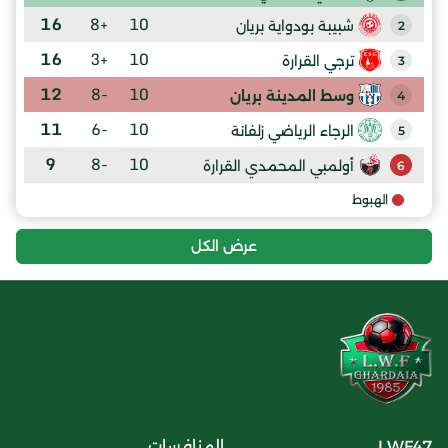
16
+8
10
شبيبة بودواية بريان
2
16
+3
10
ترجي القرارة
3
12
-8
10
وسط المدينة بريان
4
11
-6
10
الرجاء الرياضي زلفانة
5
9
-8
10
أولمبي المحمدي القرارة
6
الهبوط
عرض الكل
LWF47
المنافسات