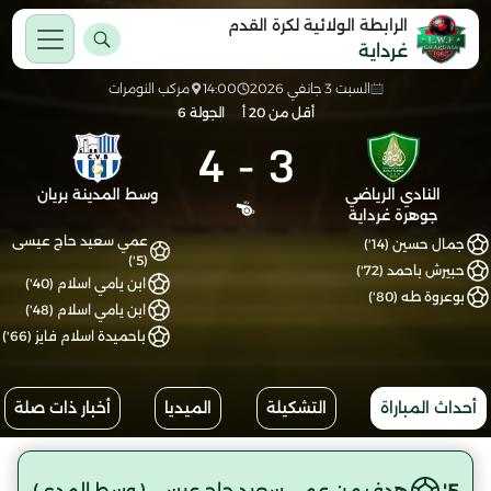
الرابطة الولائية لكرة القدم
غرداية
السبت 3 جانفي 2026
14:00
مركب النومرات
أقل من 20 أ
الجولة 6
4
-
3
النادي الرياضي
وسط المدينة بريان
جوهرة غرداية
عمي سعيد حاج عيسى
جمال حسين (14')
(5')
حبيرش باحمد (72')
ابن يامي اسلام (40')
بوعروة طه (80')
ابن يامي اسلام (48')
باحميدة اسلام فايز (66')
أحداث المباراة
التشكيلة
الميديا
أخبار ذات صلة
5'
هدف من عمي سعيد حاج عيسى ( وسط المدي)