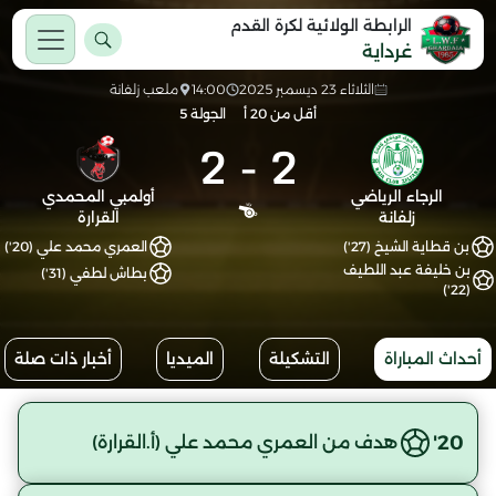
الرابطة الولائية لكرة القدم
غرداية
الثلاثاء 23 ديسمبر 2025
14:00
ملعب زلفانة
أقل من 20 أ
الجولة 5
2
-
2
الرجاء الرياضي
أولمبي المحمدي
زلفانة
القرارة
بن قطاية الشيخ (27')
العمري محمد علي (20')
بن خليفة عبد اللطيف
بطاش لطفي (31')
(22')
أحداث المباراة
التشكيلة
الميديا
أخبار ذات صلة
20'
هدف من العمري محمد علي (أ.القرارة)