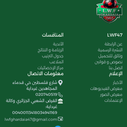
LWF47
المنافسات
عن الرابطة
الأندية
النشرة الرسمية
الرزنامة و النتائج
وثائق للتحميل
جدول الترتيب
نصوص و قوانين
الملاعب
اتصل بنا
مركز الإحصائيات
الإعلام
معلومات الاتصال
الأخبار
شارع فلسطين حي قدماء
معرض الفيديوهات
المجاهدين غرداية
معرض الصور
020740519
الإعتمادات
القرض الشعبي الجزائري وكالة
غرداية:
00400113418034941169
lwfghardaia47@gmail.com