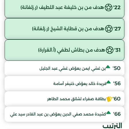
22'
هدف من بن خليفة عبد اللطيف (ر.زلفانة)
27'
هدف من بن قطاية الشيخ (ر.زلفانة)
31'
هدف من بطاش لطفي (أ.القرارة)
50'
بن غشي ايمن يعوّض غشي عبد الجليل
56'
قريدة خالد يعوّض خنيفر أسامة
60'
بطاقة صفراء لشانق محمد الطاهر
66'
كشيدة محمد صفي الدين يعوّض بن عبد القادر سيد علي
الترتيب