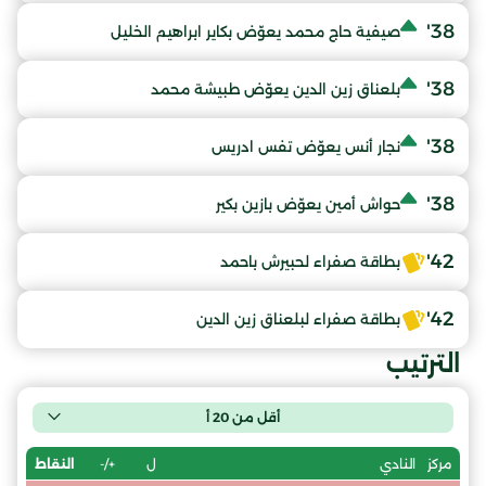
38'
صيفية حاج محمد يعوّض بكاير ابراهيم الخليل
38'
بلعناق زين الدين يعوّض طبيشة محمد
38'
نجار أنس يعوّض تفس ادريس
38'
حواش أمين يعوّض بازين بكير
42'
بطاقة صفراء لحبيرش باحمد
42'
بطاقة صفراء لبلعناق زين الدين
الترتيب
أقل من 20 أ
ل
+/-
النقاط
مركز
النادي