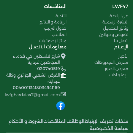
LWF47
المنافسات
عن الرابطة
الأندية
النشرة الرسمية
الرزنامة و النتائج
وثائق للتحميل
جدول الترتيب
نصوص و قوانين
الملاعب
اتصل بنا
مركز الإحصائيات
الإعلام
معلومات الاتصال
الأخبار
شارع فلسطين حي قدماء
معرض الفيديوهات
المجاهدين غرداية
معرض الصور
020740519
الإعتمادات
القرض الشعبي الجزائري وكالة
غرداية:
00400113418034941169
lwfghardaia47@gmail.com
ملفات تعريف الإرتباط
الوظائف
المناقصات
الشروط و الأحكام
سياسة الخصوصية