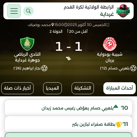
الرابطة الولائية لكرة القدم
غرداية
الخميس 30 أكتوبر 2025
15:00
محمد بوضياف
أقل من 20 أ
الجولة 2
1
-
1
شبيبة بودواية
النادي الرياضي
بريان
جوهرة غرداية
بلعربي حسام (12')
نجار ابراهيم (26')
أحداث المباراة
التشكيلة
الميديا
أخبار ذات صلة
10'
بلعربي حسام يعوّض رغيس محمد زيدان
11'
بطاقة صفراء لبازين بكير