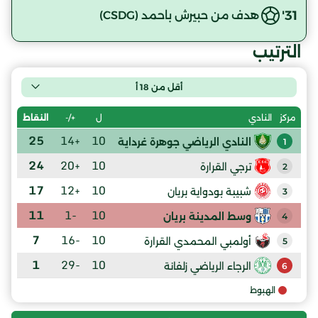
31'
هدف من حبيرش باحمد (CSDG)
الترتيب
أقل من 18 أ
ل
+/-
النقاط
مركز
النادي
25
+14
10
النادي الرياضي جوهرة غرداية
1
24
+20
10
ترجي القرارة
2
17
+12
10
شبيبة بودواية بريان
3
11
-1
10
وسط المدينة بريان
4
7
-16
10
أولمبي المحمدي القرارة
5
1
-29
10
الرجاء الرياضي زلفانة
6
الهبوط