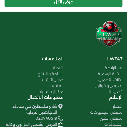
عرض الكل
LWF47
المنافسات
عن الرابطة
الأندية
النشرة الرسمية
الرزنامة و النتائج
وثائق للتحميل
جدول الترتيب
نصوص و قوانين
الملاعب
اتصل بنا
مركز الإحصائيات
الإعلام
معلومات الاتصال
الأخبار
شارع فلسطين حي قدماء
معرض الفيديوهات
المجاهدين غرداية
معرض الصور
020740519
الإعتمادات
القرض الشعبي الجزائري وكالة