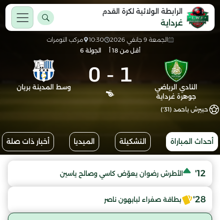
الرابطة الولائية لكرة القدم
غرداية
الجمعة 9 جانفي 2026
10:30
مركب النومرات
أقل من 18 أ
الجولة 6
0
-
1
النادي الرياضي
وسط المدينة بريان
جوهرة غرداية
حبيرش باحمد (31')
أحداث المباراة
التشكيلة
الميديا
أخبار ذات صلة
12'
الأطرش رضوان يعوّض كاسي وصالح ياسين
28'
بطاقة صفراء لبابهون ناصر