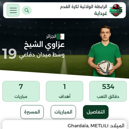
الرابطة الولائية لكرة القدم
غرداية
الجزائر
عزاوي الشيخ
19
وسط ميدان دفاعي
7
1
534
دقائق اللعب
أهداف
مباريات
التفاصيل
المباريات
المسيرة
الميلاد:
Ghardaïa, METLILI