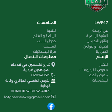
LWF47
المنافسات
عن الرابطة
الأندية
النشرة الرسمية
الرزنامة و النتائج
وثائق للتحميل
جدول الترتيب
نصوص و قوانين
الملاعب
اتصل بنا
مركز الإحصائيات
الإعلام
معلومات الاتصال
الأخبار
شارع فلسطين حي قدماء
معرض الفيديوهات
المجاهدين غرداية
معرض الصور
020740519
الإعتمادات
القرض الشعبي الجزائري وكالة
غرداية:
00400113418034941169
lwfghardaia47@gmail.com