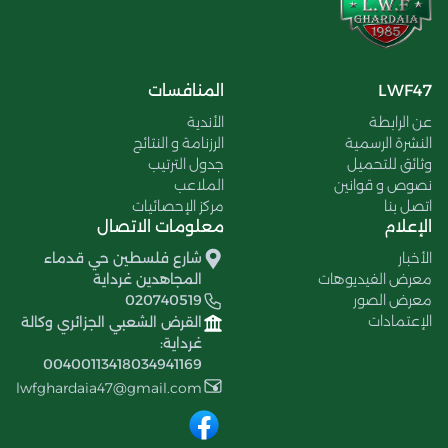
LWF47
المنافسات
عن الرابطة
الأندية
النشرة الرسمية
الرزنامة و النتائج
وثائق للتحميل
جدول الترتيب
نصوص و قوانين
الملاعب
اتصل بنا
مركز الإحصائيات
الإعلام
معلومات الاتصال
الأخبار
شارع فلسطين حي قدماء
معرض الفيديوهات
المجاهدين غرداية
معرض الصور
020740519
الإعتمادات
القرض الشعبي الجزائري وكالة
غرداية:
00400113418034941169
lwfghardaia47@gmail.com