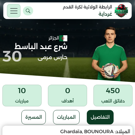
الرابطة الولائية لكرة القدم
غرداية
الجزائر
شرع عبد الباسط
30
حارس مرمى
10
0
450
دقائق اللعب
أهداف
مباريات
التفاصيل
المباريات
المسيرة
الميلاد:
Ghardaïa, BOUNOURA