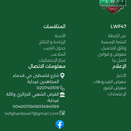
LWF47
المنافسات
عن الرابطة
الأندية
النشرة الرسمية
الرزنامة و النتائج
وثائق للتحميل
جدول الترتيب
نصوص و قوانين
الملاعب
اتصل بنا
مركز الإحصائيات
الإعلام
معلومات الاتصال
الأخبار
شارع فلسطين حي قدماء
معرض الفيديوهات
المجاهدين غرداية
معرض الصور
020740519
الإعتمادات
القرض الشعبي الجزائري وكالة
غرداية:
00400113418034941169
lwfghardaia47@gmail.com