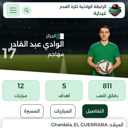
الرابطة الولائية لكرة القدم
غرداية
الجزائر
الوادي عبد القادر
17
مهاجم
12
5
811
دقائق اللعب
أهداف
مباريات
التفاصيل
المباريات
المسيرة
الميلاد:
Ghardaïa, EL GUERRARA