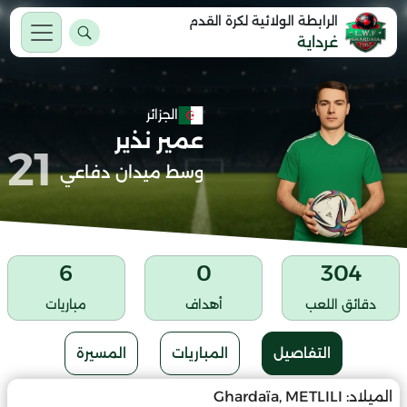
الرابطة الولائية لكرة القدم
غرداية
الجزائر
عمير نذير
21
وسط ميدان دفاعي
6
0
304
دقائق اللعب
أهداف
مباريات
التفاصيل
المباريات
المسيرة
الميلاد:
Ghardaïa, METLILI