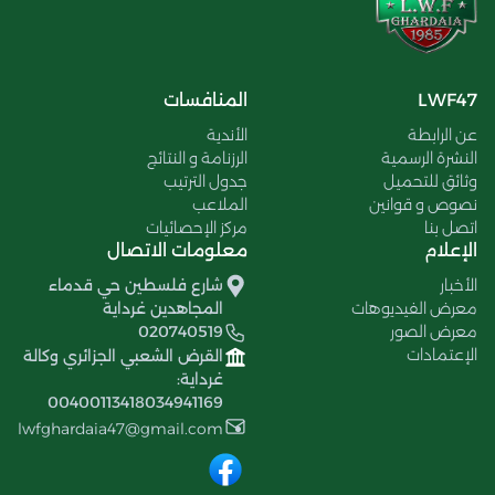
LWF47
المنافسات
عن الرابطة
الأندية
النشرة الرسمية
الرزنامة و النتائج
وثائق للتحميل
جدول الترتيب
نصوص و قوانين
الملاعب
اتصل بنا
مركز الإحصائيات
الإعلام
معلومات الاتصال
الأخبار
شارع فلسطين حي قدماء
معرض الفيديوهات
المجاهدين غرداية
معرض الصور
020740519
الإعتمادات
القرض الشعبي الجزائري وكالة
غرداية:
00400113418034941169
lwfghardaia47@gmail.com