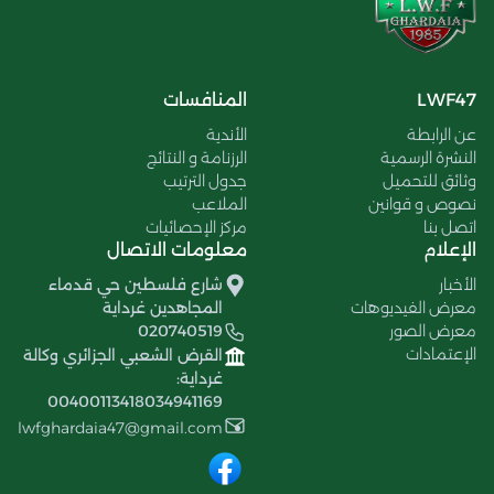
LWF47
المنافسات
عن الرابطة
الأندية
النشرة الرسمية
الرزنامة و النتائج
وثائق للتحميل
جدول الترتيب
نصوص و قوانين
الملاعب
اتصل بنا
مركز الإحصائيات
الإعلام
معلومات الاتصال
الأخبار
شارع فلسطين حي قدماء
معرض الفيديوهات
المجاهدين غرداية
معرض الصور
020740519
الإعتمادات
القرض الشعبي الجزائري وكالة
غرداية:
00400113418034941169
lwfghardaia47@gmail.com