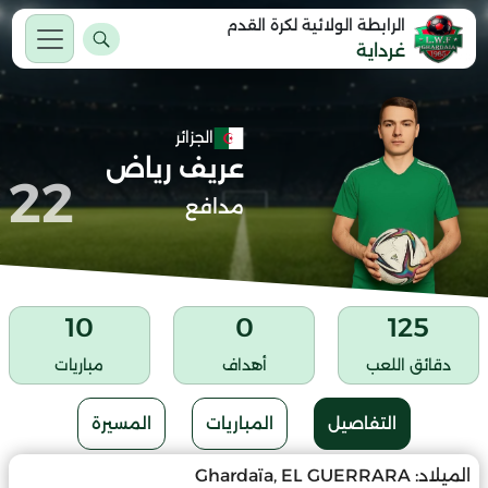
الرابطة الولائية لكرة القدم
غرداية
الجزائر
عريف رياض
22
مدافع
10
0
125
دقائق اللعب
أهداف
مباريات
التفاصيل
المباريات
المسيرة
الميلاد:
Ghardaïa, EL GUERRARA