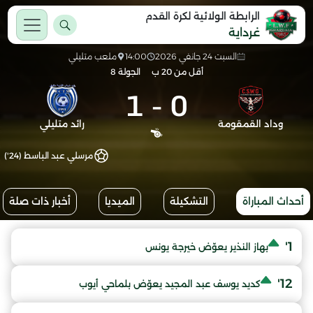
الرابطة الولائية لكرة القدم
غرداية
السبت 24 جانفي 2026
14:00
ملعب متليلي
أقل من 20 ب
الجولة 8
1
-
0
وداد القمقومة
رائد متليلي
مرسلي عبد الباسط (24')
أحداث المباراة
التشكيلة
الميديا
أخبار ذات صلة
1'
بهاز النذير يعوّض خيرجة يونس
12'
كديد يوسف عبد المجيد يعوّض بلماحي أيوب