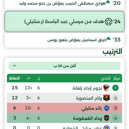
20'
هواري مصطفى الحبيب يعوّض بن دحو محمد وليد
24'
هدف من مرسلي عبد الباسط (ر.متليلي)
33'
خرنق اسماعيل يعوّض بلعور يونس
الترتيب
أقل من 20 ب
ل
+/-
النقاط
مركز
النادي
15
+13
6
نجوم إتحاد زلفانة
1
12
+3
6
وئام المنصورة
2
6
-10
6
رائد متليلي
3
3
-6
6
وداد القمقومة
4
0
0
0
غزلان متليلي الشعانبة
5