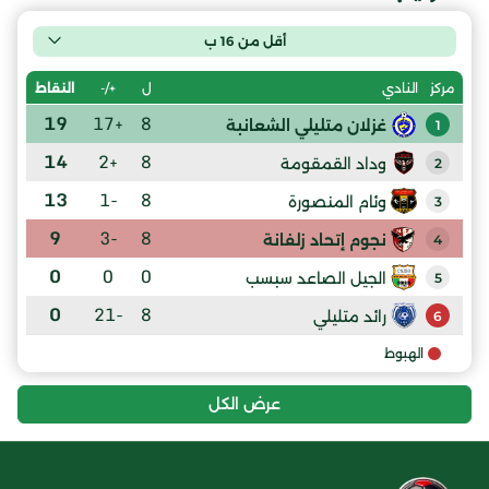
أقل من 16 ب
ل
+/-
النقاط
مركز
النادي
19
+17
8
غزلان متليلي الشعانبة
1
14
+2
8
وداد القمقومة
2
13
-1
8
وئام المنصورة
3
9
-3
8
نجوم إتحاد زلفانة
4
0
0
0
الجيل الصاعد سبسب
5
0
-21
8
رائد متليلي
6
الهبوط
عرض الكل