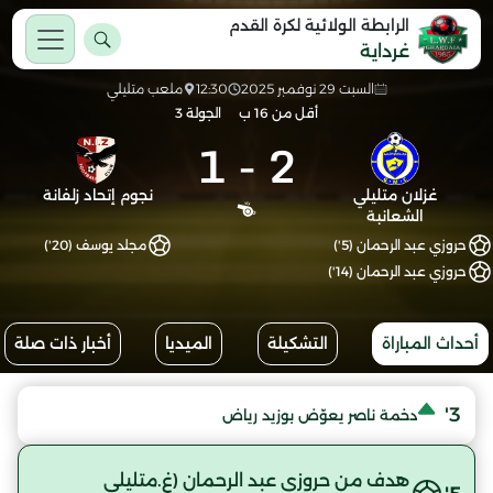
الرابطة الولائية لكرة القدم
غرداية
السبت 29 نوفمبر 2025
12:30
ملعب متليلي
أقل من 16 ب
الجولة 3
1
-
2
غزلان متليلي
نجوم إتحاد زلفانة
الشعانبة
حروزي عبد الرحمان (5')
مجلد يوسف (20')
حروزي عبد الرحمان (14')
أحداث المباراة
التشكيلة
الميديا
أخبار ذات صلة
3'
دخمة ناصر يعوّض بوزيد رياض
هدف من حروزي عبد الرحمان (غ.متليلي