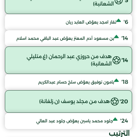
5'
الشعانبة)
6'
تقار امجد يعوّض العابد ريان
14'
بن مسعود آدم المعتز يعوّض عبد الباقي محمد اسلام
هدف من حروزي عبد الرحمان (غ.متليلي
14'
الشعانبة)
18'
بامون توفيق يعوّض سلخ حسام عبدالكريم
20'
هدف من مجلد يوسف (ن.زلفانة)
24'
جلود محمد ياسين يعوّض جلود عبد العالي
الترتيب