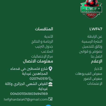
LWF47
المنافسات
عن الرابطة
الأندية
النشرة الرسمية
الرزنامة و النتائج
وثائق للتحميل
جدول الترتيب
نصوص و قوانين
الملاعب
اتصل بنا
مركز الإحصائيات
الإعلام
معلومات الاتصال
الأخبار
شارع فلسطين حي قدماء
معرض الفيديوهات
المجاهدين غرداية
معرض الصور
020740519
الإعتمادات
القرض الشعبي الجزائري وكالة
غرداية:
00400113418034941169
lwfghardaia47@gmail.com