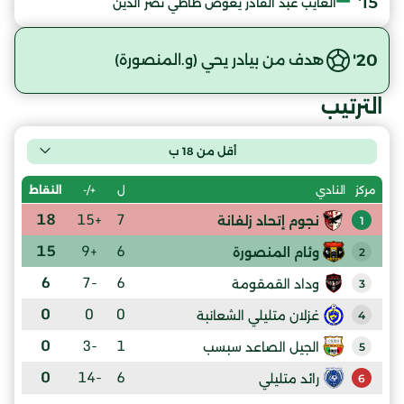
15'
العايب عبد القادر يعوّض طاطي تصر الدين
20'
هدف من بيادر يحي (و.المنصورة)
الترتيب
أقل من 18 ب
ل
+/-
النقاط
مركز
النادي
18
+15
7
نجوم إتحاد زلفانة
1
15
+9
6
وئام المنصورة
2
6
-7
6
وداد القمقومة
3
0
0
0
غزلان متليلي الشعانبة
4
0
-3
1
الجيل الصاعد سبسب
5
0
-14
6
رائد متليلي
6