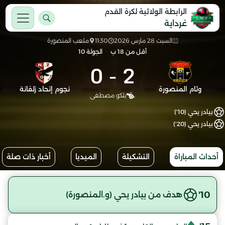
الرابطة الولائية لكرة القدم
غرداية
السبت 28 مارس 2026
11:30
ملعب المنصورة
أقل من 18 ب
الجولة 10
0
-
2
وئام المنصورة
نجوم إتحاد زلفانة
بلكو مصطفى
بيادر يحي (10')
بيادر يحي (20')
أحداث المباراة
التشكيلة
الميديا
أخبار ذات صلة
10'
هدف من بيادر يحي (و.المنصورة)