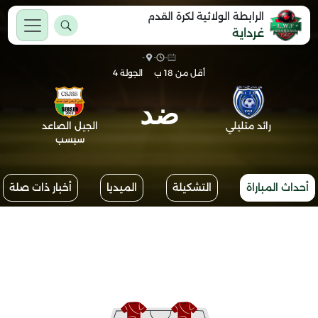
الرابطة الولائية لكرة القدم
غرداية
-
-
-
أقل من 18 ب
الجولة 4
ضد
رائد متليلي
الجيل الصاعد
سبسب
أحداث المباراة
التشكيلة
الميديا
أخبار ذات صلة