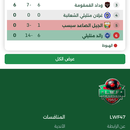
6
-7
6
وداد القمقومة
3
0
0
0
غزلان متليلي الشعانبة
4
0
-3
1
الجيل الصاعد سبسب
5
0
-14
6
رائد متليلي
6
الهبوط
عرض الكل
LWF47
المنافسات
عن الرابطة
الأندية