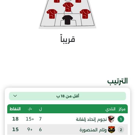
قريباً
الترتيب
أقل من 18 ب
ل
+/-
النقاط
مركز
النادي
18
+15
7
نجوم إتحاد زلفانة
1
15
+9
6
وئام المنصورة
2