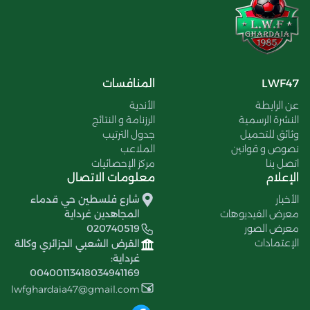
LWF47
المنافسات
عن الرابطة
الأندية
النشرة الرسمية
الرزنامة و النتائج
وثائق للتحميل
جدول الترتيب
نصوص و قوانين
الملاعب
اتصل بنا
مركز الإحصائيات
الإعلام
معلومات الاتصال
الأخبار
شارع فلسطين حي قدماء
معرض الفيديوهات
المجاهدين غرداية
معرض الصور
020740519
الإعتمادات
القرض الشعبي الجزائري وكالة
غرداية:
00400113418034941169
lwfghardaia47@gmail.com